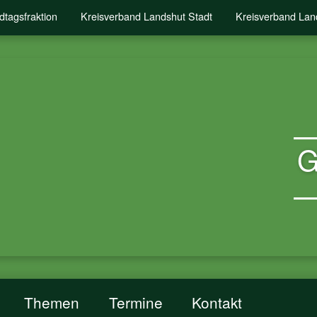
dtagsfraktion
Kreisverband Landshut Stadt
Kreisverband Lan
G
Themen
Termine
Kontakt