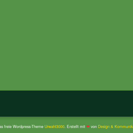
das freie Wordpress-Theme
Urwahl3000
. Erstellt mit
❤
von
Design & Kommunika