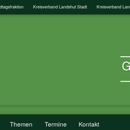
dtagsfraktion
Kreisverband Landshut Stadt
Kreisverband Lan
G
Themen
Termine
Kontakt