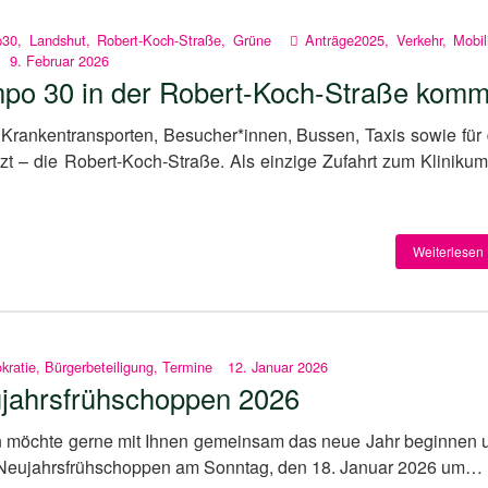
p30
,
Landshut
,
Robert-Koch-Straße
,
Grüne
Anträge2025
,
Verkehr
,
Mobil
9. Februar 2026
po 30 in der Robert-Koch-Straße komm
Krankentransporten, Besucher*innen, Bussen, Taxis sowie für 
 – die Robert-Koch-Straße. Als einzige Zufahrt zum Klinikum 
Weiterlesen 
kratie
,
Bürgerbeteiligung
,
Termine
12. Januar 2026
jahrsfrühschoppen 2026
en möchte gerne mit Ihnen gemeinsam das neue Jahr beginnen 
len Neujahrsfrühschoppen am Sonntag, den 18. Januar 2026 um…