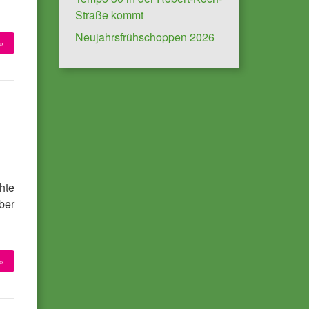
Straße kommt
Neujahrsfrühschoppen 2026
»
hte
ber
»