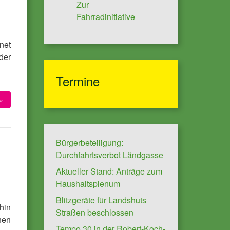
Zur
Fahrradinitiative
net
der
Termine
»
Bürgerbeteiligung:
Durchfahrtsverbot Ländgasse
Aktueller Stand: Anträge zum
Haushaltsplenum
Blitzgeräte für Landshuts
hin
Straßen beschlossen
hen
Tempo 30 in der Robert-Koch-