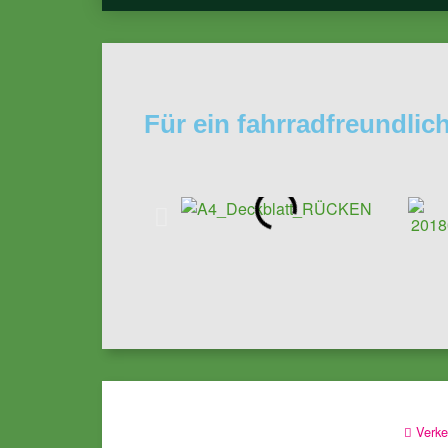
Für ein fahrradfreundli
Verke