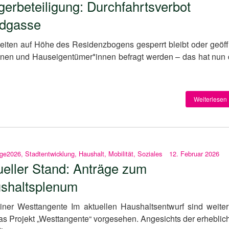
gerbeteiligung: Durchfahrtsverbot
dgasse
iten auf Höhe des Residenzbogens gesperrt bleibt oder geöff
nnen und Hauseigentümer*innen befragt werden – das hat nun 
Weiterlesen 
äge2026
,
Stadtentwicklung
,
Haushalt
,
Mobilität
,
Soziales
12. Februar 2026
ueller Stand: Anträge zum
shaltsplenum
er Westtangente Im aktuellen Haushaltsentwurf sind weiter
 das Projekt „Westtangente“ vorgesehen. Angesichts der erheblic