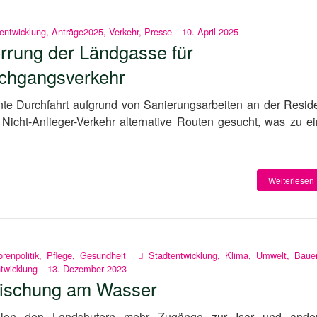
entwicklung
,
Anträge2025
,
Verkehr
,
Presse
10. April 2025
rrung der Ländgasse für
chgangsverkehr
te Durchfahrt aufgrund von Sanierungsarbeiten an der Resid
 Nicht-Anlieger-Verkehr alternative Routen gesucht, was zu ei
Weiterlesen 
renpolitik
,
Pflege
,
Gesundheit
Stadtentwicklung
,
Klima
,
Umwelt
,
Baue
twicklung
13. Dezember 2023
rischung am Wasser
llen den Landshutern mehr Zugänge zur Isar und ande