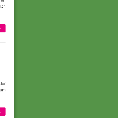
Dr.
»
m
der
 um
»