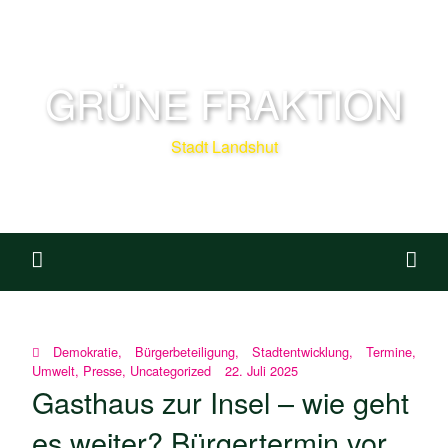
GRÜNE FRAKTION
Stadt Landshut
Demokratie
,
Bürgerbeteiligung
,
Stadtentwicklung
,
Termine
,
Umwelt
,
Presse
,
Uncategorized
22. Juli 2025
Gasthaus zur Insel – wie geht
es weiter? Bürgertermin vor